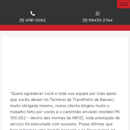
(11) 4781-0062
(11) 99433-2744
DESCRIÇÃO DO
PROJETO:
Içamento com cesto aéreo
NR12 – Petrobras
“Quero agradecer você e toda sua equipe por todo apoio
que vocês deram no Terminal da TransPetro de Barueri,
muito obrigada mesmo, nosso cliente elogiou muito o
trabalho feito por vocês e o caminhão enviado (modelo PK
100.002 – dentro das normas da NR12), toda prestação de
serviço foi executada com sucesso. Posso afirmar que
hoje iniciamos uma grande parceria e se Deus quiser, ira