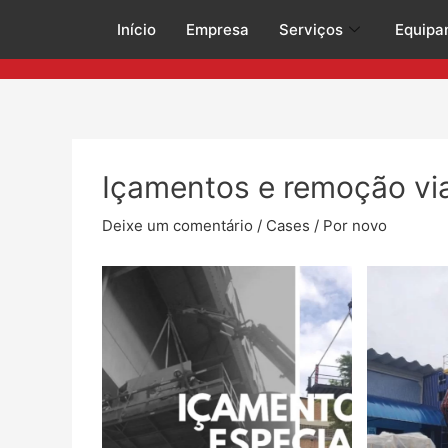
Início
Empresa
Serviços
Equipa
Içamentos e remoção via
Deixe um comentário
/
Cases
/ Por
novo