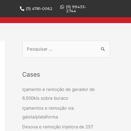
(11) 99433-
(11) 4781-0062
2744
Cases
Içamento e remoção de gerador de
6.500kls sobre buraco
Içamentos e remoção via
gaiola/plataforma
Desova e remoção injetora de 25T