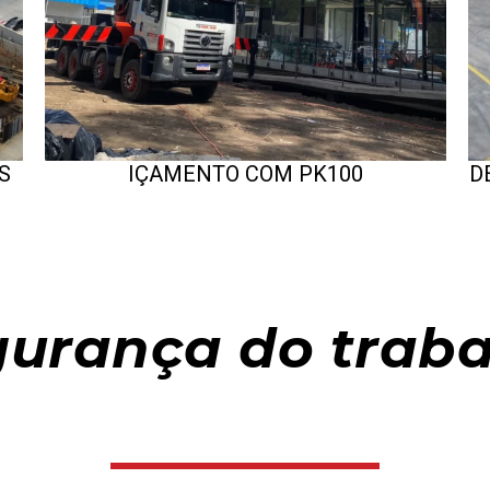
S
IÇAMENTO COM PK100
D
urança do trab