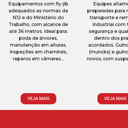
Equipamentos com fly-jib
Equipes altam
adequados as normas da
preparadas para r
N12 e do Ministério do
transporte e re
Trabalho, com alcance de
industrial com 
até 36 metros. Ideal para:
segurança e qua
poda de árvores,
dentro dos pr
manutenção em alturas,
acordados. Guin
inspeções em chaminés,
(muncks) e guin
reparos em câmeras…
novos, com susp
VEJA MAIS
VEJA MAIS