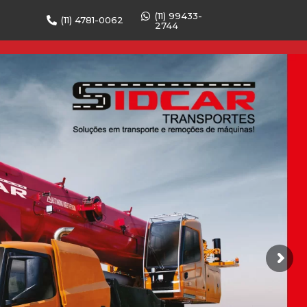
(11) 99433-
(11) 4781-0062
2744