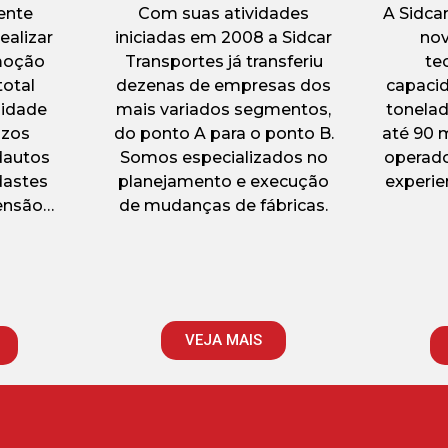
ente
Com suas atividades
A Sidca
ealizar
iniciadas em 2008 a Sidcar
nov
moção
Transportes já transferiu
te
total
dezenas de empresas dos
capacid
lidade
mais variados segmentos,
tonelad
azos
do ponto A para o ponto B.
até 90 
dautos
Somos especializados no
operado
dastes
planejamento e execução
experie
ensão…
de mudanças de fábricas.
VEJA MAIS