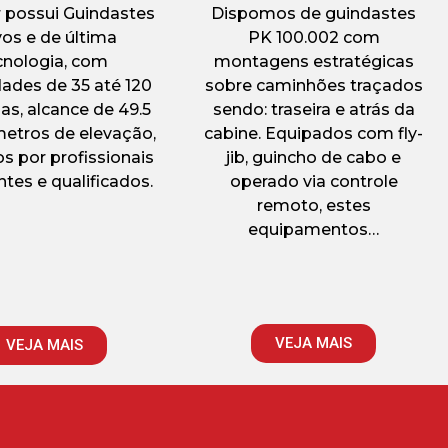
r possui Guindastes
Dispomos de guindastes
os e de última
PK 100.002 com
cnologia, com
montagens estratégicas
ades de 35 até 120
sobre caminhões traçados
as, alcance de 49.5
sendo: traseira e atrás da
metros de elevação,
cabine. Equipados com fly-
s por profissionais
jib, guincho de cabo e
ntes e qualificados.
operado via controle
remoto, estes
equipamentos…
VEJA MAIS
VEJA MAIS