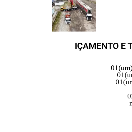
IÇAMENTO E 
01(um)
01(u
01(um
02