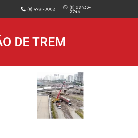
(11) 99433-
(11) 4781-0062
2744
ÃO DE TREM