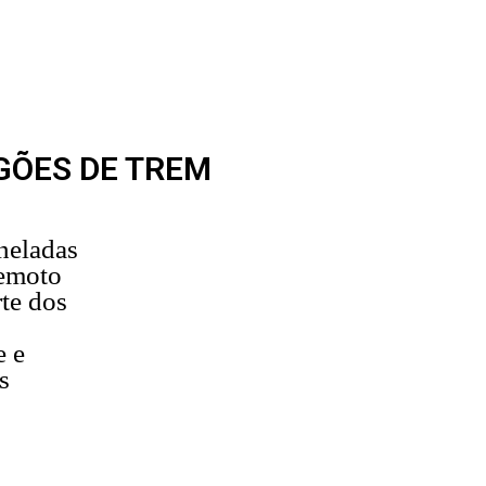
GÕES DE TREM
neladas
emoto
te dos
e e
s