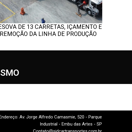
ESOVA DE 13 CARRETAS, IÇAMENTO E
IÇAMEN
REMOÇÃO DA LINHA DE PRODUÇÃO
DIFÍCI
ESMO
Endereço: Av. Jorge Alfredo Camasmie, 520 - Parque
Industrial - Embu das Artes - SP
Contato@sidcartransportes.com.br